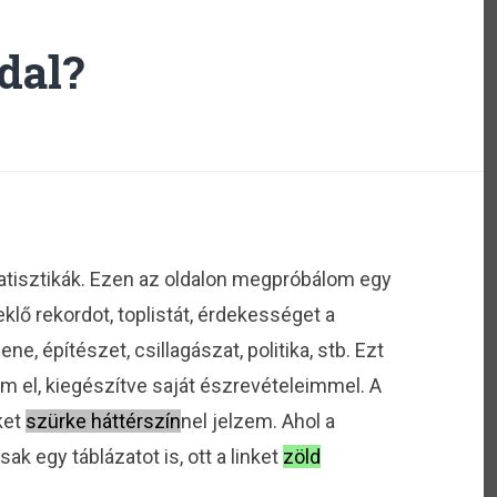
ldal?
tatisztikák. Ezen az oldalon megpróbálom egy
lő rekordot, toplistát, érdekességet a
ne, építészet, csillagászat, politika, stb. Ezt
m el, kiegészítve saját észrevételeimmel. A
ket
szürke háttérszín
nel jelzem. Ahol a
ak egy táblázatot is, ott a linket
zöld