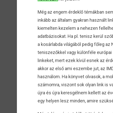
Még az engem érdeklő témákban sem 
inkább az általam gyakran használt li
kiemelten kezelem a nehezen fellelhet
adatbázisokat. Ha pl. tenisz kerül szó
a kosárlabda világából pedig főleg a
teniszezőkkel vagy különféle európai
linkeket, mert ezek kívül esnek az ér
akkor az első ami eszembe jut, az IMD
használom. Ha könyvet olvasok, a mol
számomra, viszont sok olyan link is v
újra és újra keresgélnem kellett az é
egy helyen lesz minden, amire szüks