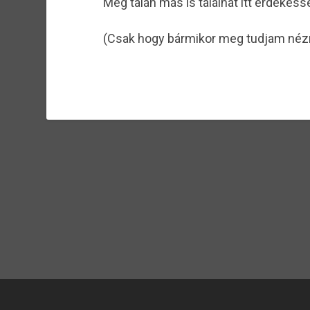
Még talán más is találhat itt érdekess
(Csak hogy bármikor meg tudjam néz