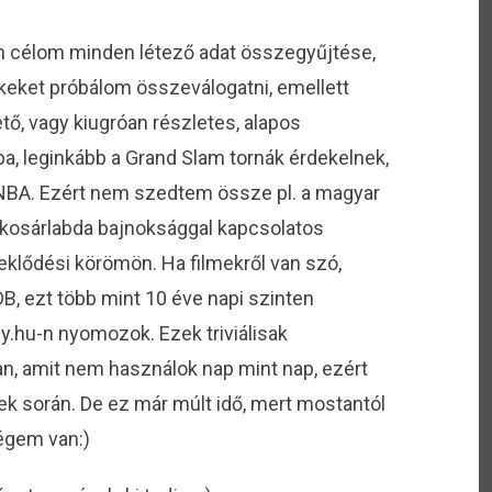
célom minden létező adat összegyűjtése,
nkeket próbálom összeválogatni, emellett
ő, vagy kiugróan részletes, alapos
ba, leginkább a Grand Slam tornák érdekelnek,
z NBA. Ezért nem szedtem össze pl. a magyar
 kosárlabda bajnoksággal kapcsolatos
deklődési körömön. Ha filmekről van szó,
B, ezt több mint 10 éve napi szinten
y.hu-n nyomozok. Ezek triviálisak
an, amit nem használok nap mint nap, ezért
vek során. De ez már múlt idő, mert mostantól
égem van:)