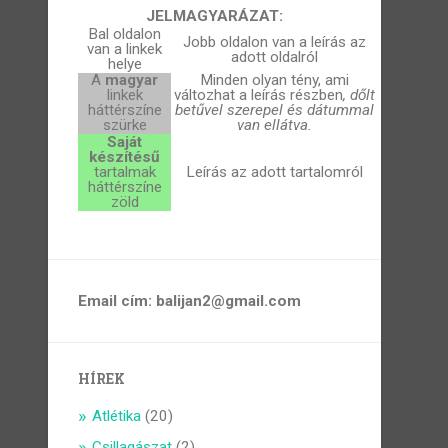
JELMAGYARÁZAT:
Bal oldalon
Jobb oldalon van a leírás az
van a linkek
adott oldalról
helye
A
magyar
Minden olyan tény, ami
linkek
változhat a leírás részben
, dőlt
háttérszíne
betűvel szerepel és dátummal
szürke
van ellátva.
Saját
készítésű
tartalmak
Leírás az adott tartalomról
háttérszíne
zöld
Email cím: balijan2@gmail.com
HÍREK
Atlétika
(20)
Csillagászat
(2)