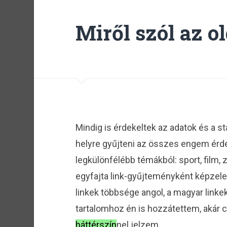
Miről szól az o
Mindig is érdekeltek az adatok és a s
helyre gyűjteni az összes engem érdek
legkülönfélébb témákból: sport, film, ze
egyfajta link-gyűjteményként képzele
linkek többsége angol, a magyar linke
tartalomhoz én is hozzátettem, akár cs
háttérszín
nel jelzem.