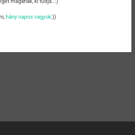
éget magának, ki tudja…:)
ni,
hány napos vagyok
:))