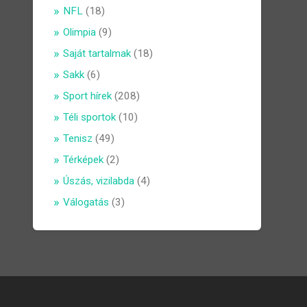
NFL
(18)
Olimpia
(9)
Saját tartalmak
(18)
Sakk
(6)
Sport hírek
(208)
Téli sportok
(10)
Tenisz
(49)
Térképek
(2)
Úszás, vizilabda
(4)
Válogatás
(3)