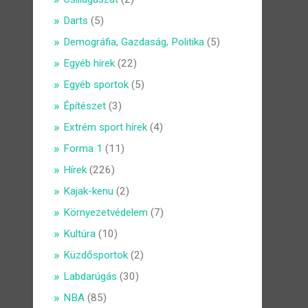
Darts
(5)
Demográfia, Gazdaság, Politika
(5)
Egyéb hírek
(22)
Egyéb sportok
(5)
Építészet
(3)
Extrém sport hírek
(4)
Forma 1
(11)
Hírek
(226)
Kajak-kenu
(2)
Környezetvédelem
(7)
Kultúra
(10)
Küzdősportok
(2)
Labdarúgás
(30)
NBA
(85)