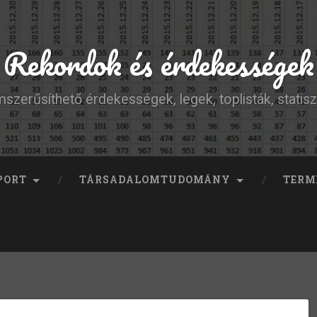
Rekordok és érdekességek
szerűsíthető érdekességek, legek, toplisták, statisz
PORT
TÁRSADALOMTUDOMÁNY
TERM