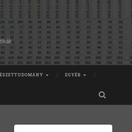
tikák
ÉSZETTUDOMÁNY
EGYÉB