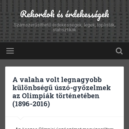
Rekordok és érdekességek
Számszerűsíthető érdekességek, legek, toplisták,
statisztikák
A valaha volt legnagyobb
különbségű úszó-győzelmek
az Olimpiák történetében
(1896-2016)