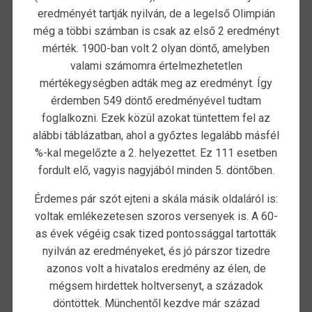
eredményét tartják nyilván, de a legelső Olimpián
még a többi számban is csak az első 2 eredményt
mérték. 1900-ban volt 2 olyan döntő, amelyben
valami számomra értelmezhetetlen
mértékegységben adták meg az eredményt. Így
érdemben 549 döntő eredményével tudtam
foglalkozni. Ezek közül azokat tüntettem fel az
alábbi táblázatban, ahol a győztes legalább másfél
%-kal megelőzte a 2. helyezettet. Ez 111 esetben
fordult elő, vagyis nagyjából minden 5. döntőben.
Érdemes pár szót ejteni a skála másik oldaláról is:
voltak emlékezetesen szoros versenyek is. A 60-
as évek végéig csak tized pontossággal tartották
nyilván az eredményeket, és jó párszor tizedre
azonos volt a hivatalos eredmény az élen, de
mégsem hirdettek holtversenyt, a századok
döntöttek. Münchentől kezdve már század