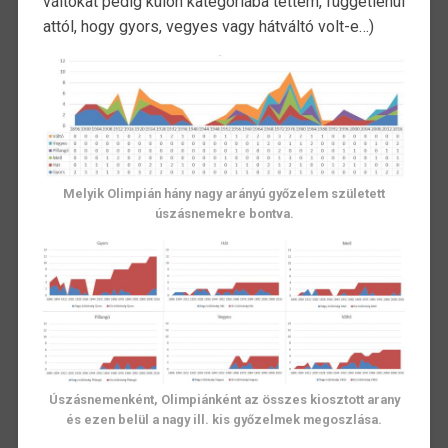
váltókat pedig külön kategóriába tettem, függetlenül
attól, hogy gyors, vegyes vagy hátváltó volt-e…)
Melyik Olimpián hány nagy arányú győzelem született
úszásnemekre bontva.
Úszásnemenként, Olimpiánként az összes kiosztott arany
és ezen belül a nagy ill. kis győzelmek megoszlása.