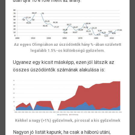
után újra 10% fölé ment az arány.
Az egyes Olimpiákon az úszódöntők hány %-ában született
legalább 1.5%-os különbségű győzelem.
Ugyanez egy kicsit másképp, ezen jól látszik az
összes úszódöntők számának alakulása is:
Kékkel a nagy (>1%) győzelmek, pirossal a kis győzelmek
Nagyon jó listát kapunk, ha csak a háború utáni,