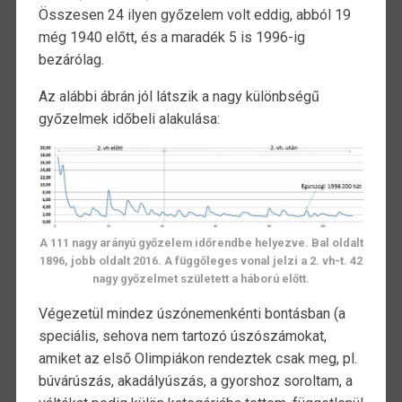
Összesen 24 ilyen győzelem volt eddig, abból 19
még 1940 előtt, és a maradék 5 is 1996-ig
bezárólag.
Az alábbi ábrán jól látszik a nagy különbségű
győzelmek időbeli alakulása:
A 111 nagy arányú győzelem időrendbe helyezve. Bal oldalt
1896, jobb oldalt 2016. A függőleges vonal jelzi a 2. vh-t. 42
nagy győzelmet született a háború előtt.
Végezetül mindez úszónemenkénti bontásban (a
speciális, sehova nem tartozó úszószámokat,
amiket az első Olimpiákon rendeztek csak meg, pl.
búvárúszás, akadályúszás, a gyorshoz soroltam, a