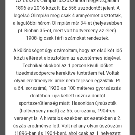
Az összes Olimpiai úszószámot megvizsgáltam
1896 és 2016 között. Ez 556 úszódöntőt jelent. A
legelső Olimpián még csak 4 aranyérmet osztottak,
a legutóbbi három Olimpián már 34-et (helyesebben
pl. Rióban 35-öt, mert volt holtverseny az élen).
1908-ig csak férfi számokat rendeztek.
A különbséget úgy számoltam, hogy az első két idő
közti eltérést elosztottam az ezüstérmes idejével.
Technikai okokból az 1 percen kívüli időket
tizedmásodpercre kerekítve tüntettem fel. Voltak
olyan eredmények, amik nem teljesen egzaktak. Pl.
a 64. sorszámú, 1920-as 100 méteres gyorsúszás
döntőben újra kellett úszni a döntőt
sportszerűtlenség miatt. Hasonlóan újraúszták
(holtverseny miatt) az 55. sorszámú, 1904-es
versenyt is. A hivatalos ezekben az esetekben a 2.
úszás eredménye lett. Volt néhány olyan úszószám
(1896-ban és 1904-ben), ahol csak az 1. helyezett