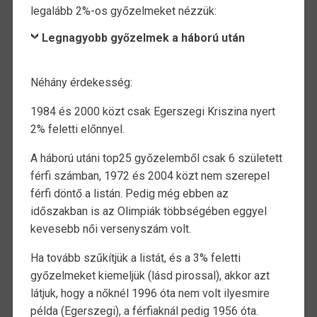
legalább 2%-os győzelmeket nézzük:
Legnagyobb győzelmek a háború után
Néhány érdekesség:
1984 és 2000 közt csak Egerszegi Kriszina nyert
2% feletti előnnyel.
A háború utáni top25 győzelemből csak 6 született
férfi számban, 1972 és 2004 közt nem szerepel
férfi döntő a listán. Pedig még ebben az
időszakban is az Olimpiák többségében eggyel
kevesebb női versenyszám volt.
Ha tovább szűkítjük a listát, és a 3% feletti
győzelmeket kiemeljük (lásd pirossal), akkor azt
látjuk, hogy a nőknél 1996 óta nem volt ilyesmire
példa (Egerszegi), a férfiaknál pedig 1956 óta.