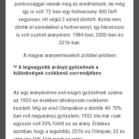
pontossággal vannak meg az eredmények, de még
így is volt ’72-ben egy holtverseny 400 férfi
vegyesen, ott végül 2 ezred döntött. Azóta nem
döntik el ezredekkel a holtversenyt, így háromszor
is volt osztott aranyérem: 1984-ben, 2000-ben és
2016-ban.
A magyar aranyérmeseket zölddel jelöltem.
A legnagyobb arányú győzelmek a
különbségek csökkenő sorrendjében
Az egy aranyéremre eső kiugró győzelmek száma
az 1920-as években látványosan csökkenni
kezdett. Míg az első Olimpiákon a döntők 40-70%-
ban volt nagyarányú győzelem, 1932 óta már csak
egyszer volt 30% fölött ez az arány. Érdekes
azonban, hogy a legutóbbi, 2016-os Olimpián, 32 év