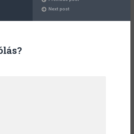
Next post
ólás?