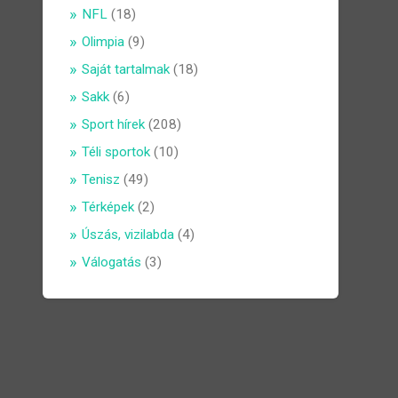
NFL
(18)
Olimpia
(9)
Saját tartalmak
(18)
Sakk
(6)
Sport hírek
(208)
Téli sportok
(10)
Tenisz
(49)
Térképek
(2)
Úszás, vizilabda
(4)
Válogatás
(3)