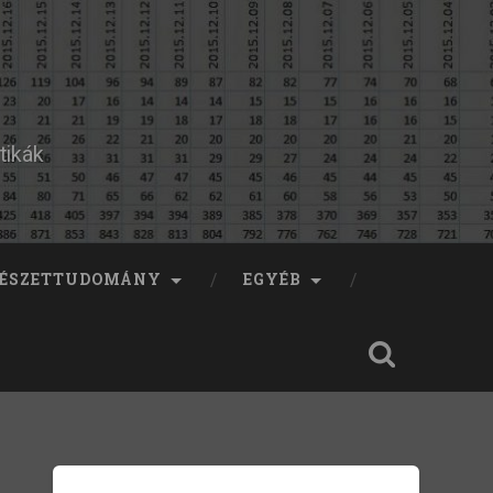
tikák
ÉSZETTUDOMÁNY
EGYÉB