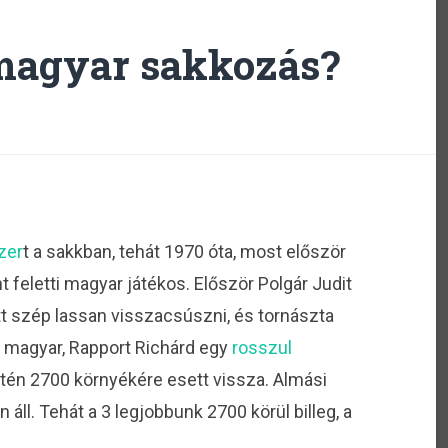
magyar sakkozás?
zer
t a sakkban, tehát 1970 óta, most először
 feletti magyar játékos. Először Polgár Judit
tt szép lassan visszacsúszni, és tornászta
!) magyar, Rapport Richárd egy
rosszul
ntén 2700 környékére esett vissza. Almási
 áll. Tehát a 3 legjobbunk 2700 körül billeg, a