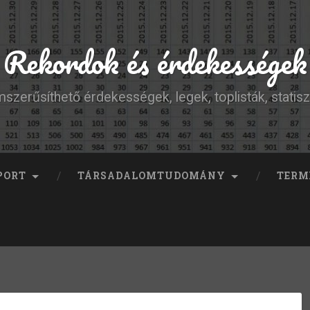
Rekordok és érdekességek
szerűsíthető érdekességek, legek, toplisták, statisz
PORT
TÁRSADALOMTUDOMÁNY
TERM