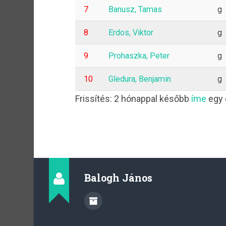
7
Banusz, Tamas
g
8
Erdos, Viktor
g
9
Prohaszka, Peter
g
10
Gledura, Benjamin
g
Frissítés: 2 hónappal később
íme
egy 
Balogh János