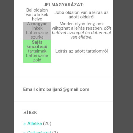
JELMAGYARÁZAT:
Bal oldalon
Jobb oldalon van a leírás az
van a linkek
adott oldalról
helye
A
magyar
Minden olyan tény, ami
linkek
változhat a leírás részben
, dőlt
háttérszíne
betűvel szerepel és dátummal
szürke
van ellátva.
Saját
készítésű
tartalmak
Leírás az adott tartalomról
háttérszíne
zöld
Email cím: balijan2@gmail.com
HÍREK
Atlétika
(20)
Csillagászat
(2)