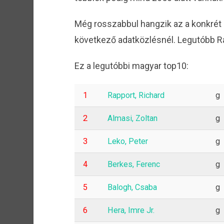
Még rosszabbul hangzik az a konkrét 
következő adatközlésnél. Legutóbb Ra
Ez a legutóbbi magyar top10:
1
Rapport, Richard
g
2
Almasi, Zoltan
g
3
Leko, Peter
g
4
Berkes, Ferenc
g
5
Balogh, Csaba
g
6
Hera, Imre Jr.
g