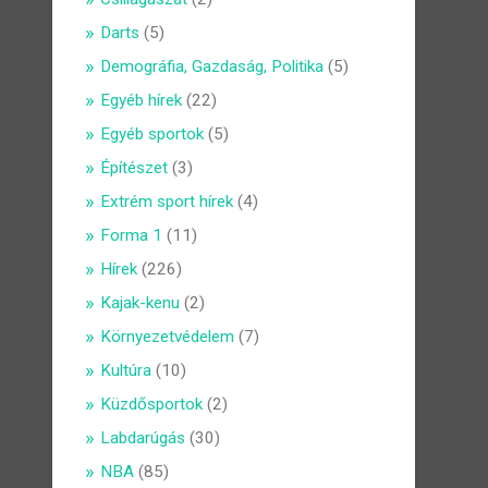
Darts
(5)
Demográfia, Gazdaság, Politika
(5)
Egyéb hírek
(22)
Egyéb sportok
(5)
Építészet
(3)
Extrém sport hírek
(4)
Forma 1
(11)
Hírek
(226)
Kajak-kenu
(2)
Környezetvédelem
(7)
Kultúra
(10)
Küzdősportok
(2)
Labdarúgás
(30)
NBA
(85)