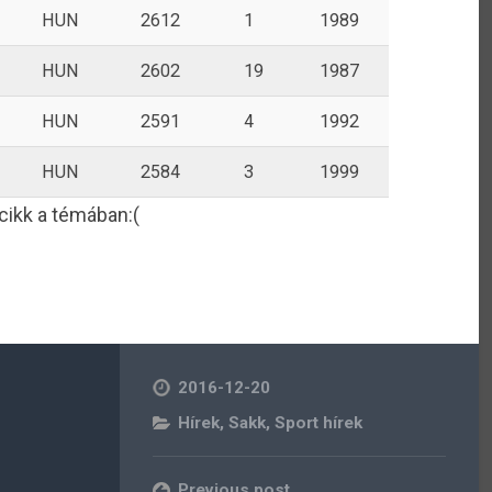
HUN
2612
1
1989
HUN
2602
19
1987
HUN
2591
4
1992
HUN
2584
3
1999
cikk a témában:(
2016-12-20
Hírek
,
Sakk
,
Sport hírek
Previous post