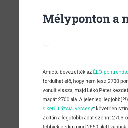
Mélyponton a 
Amióta bevezették az
ÉLŐ-pontrends
fordulhat elő, hogy nem lesz 2700 pont
vonult vissza, majd Lékó Péter kezde
magát 2700 alá. A jelenlegi legjobb(?
sikerült ázsiai verseny
t követően szi
Zoltán a legutóbbi adat szerint 2703-on
többiek pedig mind 2650 alatt vannak.