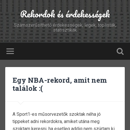
Rekordok és érdekességek
Számszerűsíthető érdekességek, legek, toplisták,
statisztikák
Egy NBA-rekord, amit nem
találok :(
A Sport1-es műsorvezetők szoktak néha jó
tippeket adni rekordokra, amiket utána meg
szoktam keresni, ha esetleg addig nem szúrtam ki