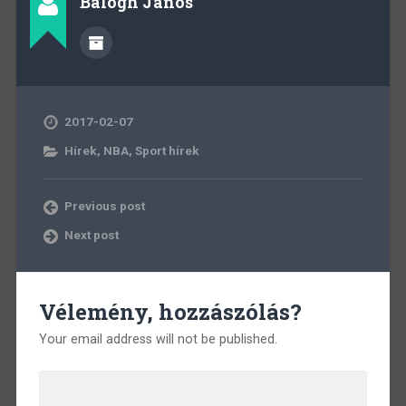
Balogh János
2017-02-07
Hírek
,
NBA
,
Sport hírek
Previous post
Next post
Vélemény, hozzászólás?
Your email address will not be published.