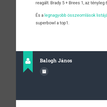
reagált. Brady 5 + Brees 1, az tényleg 6
És a
legnagyobb összeomlások listáj
superbowl a top1.
Balogh János