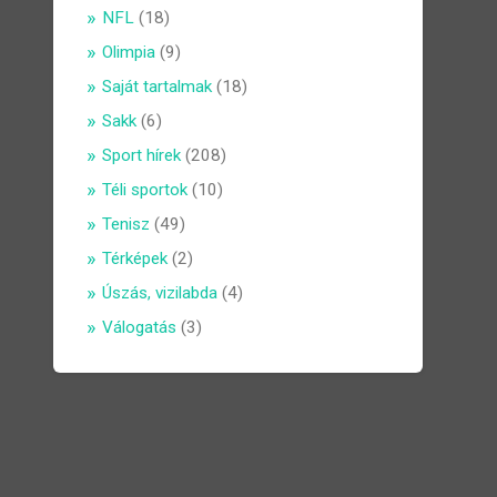
NFL
(18)
Olimpia
(9)
Saját tartalmak
(18)
Sakk
(6)
Sport hírek
(208)
Téli sportok
(10)
Tenisz
(49)
Térképek
(2)
Úszás, vizilabda
(4)
Válogatás
(3)