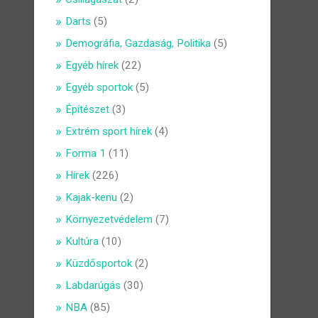
Darts
(5)
Demográfia, Gazdaság, Politika
(5)
Egyéb hírek
(22)
Egyéb sportok
(5)
Építészet
(3)
Extrém sport hírek
(4)
Forma 1
(11)
Hírek
(226)
Kajak-kenu
(2)
Környezetvédelem
(7)
Kultúra
(10)
Küzdősportok
(2)
Labdarúgás
(30)
NBA
(85)