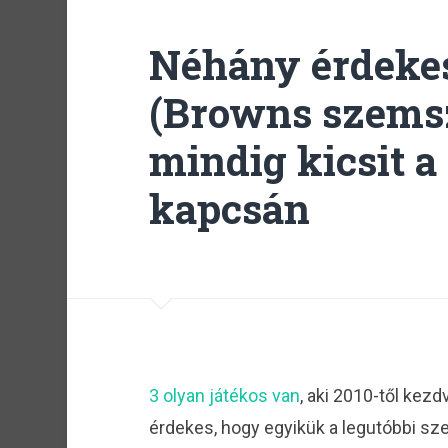
Néhány érdekes
(Browns szems
mindig kicsit a
kapcsán
3 olyan játékos van
, aki 2010-től kez
érdekes, hogy egyikük a legutóbbi sz