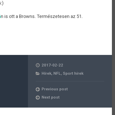
:)
á
n is ott a Browns. Természetesen az 51.
2017-02-22
Hírek
,
NFL
,
Sport hírek
Previous post
Next post