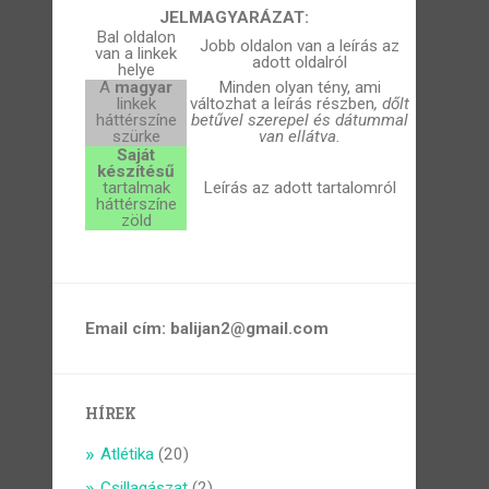
JELMAGYARÁZAT:
Bal oldalon
Jobb oldalon van a leírás az
van a linkek
adott oldalról
helye
A
magyar
Minden olyan tény, ami
linkek
változhat a leírás részben
, dőlt
háttérszíne
betűvel szerepel és dátummal
szürke
van ellátva.
Saját
készítésű
tartalmak
Leírás az adott tartalomról
háttérszíne
zöld
Email cím: balijan2@gmail.com
HÍREK
Atlétika
(20)
Csillagászat
(2)