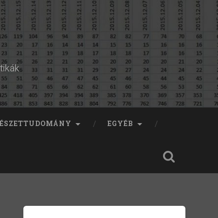
tikák
ÉSZETTUDOMÁNY
EGYÉB