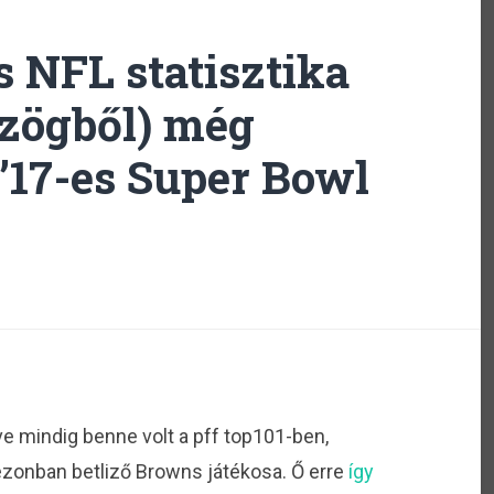
 NFL statisztika
zögből) még
 ’17-es Super Bowl
dve mindig benne volt a pff top101-ben,
ezonban betliző Browns játékosa. Ő erre
így