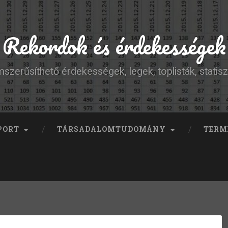
Rekordok és érdekességek
szerűsíthető érdekességek, legek, toplisták, statisz
PORT
TÁRSADALOMTUDOMÁNY
TERM