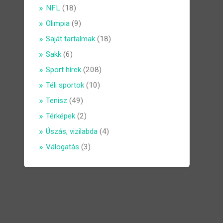
NFL
(18)
Olimpia
(9)
Saját tartalmak
(18)
Sakk
(6)
Sport hírek
(208)
Téli sportok
(10)
Tenisz
(49)
Térképek
(2)
Úszás, vizilabda
(4)
Válogatás
(3)