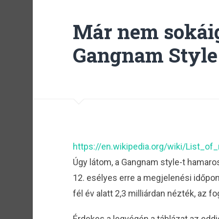
Már nem sokáig
Gangnam Style
https://en.wikipedia.org/wiki/List
Úgy látom, a Gangnam style-t hamaros
12. esélyes erre a megjelenési időpon
fél év alatt 2,3 milliárdan nézték, az fo
Érdekes a legvégén a táblázat az eddig