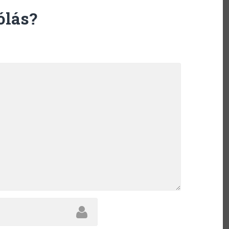
ólás?