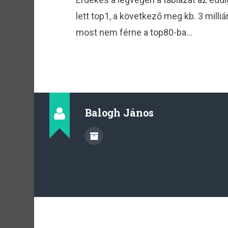
lett top1, a következő meg kb. 3 milli
most nem férne a top80-ba…
Balogh János