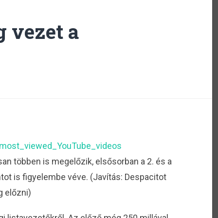
 vezet a
_of_most_viewed_YouTube_videos
an többen is megelőzik, elsősorban a 2. és a
tot is figyelembe véve. (Javítás: Despacitot
g előzni)
i listavezetőkről. Az előző még 250 millával