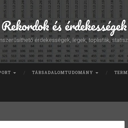
Rekordok és érdekességek
szerűsíthető érdekességek, legek, toplisták, statisz
PORT
TÁRSADALOMTUDOMÁNY
TERM