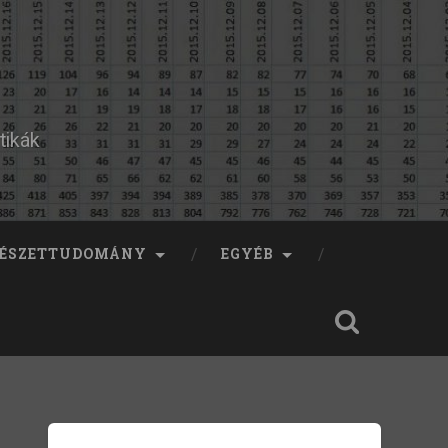
tikák
ÉSZETTUDOMÁNY
EGYÉB