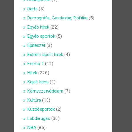
Darts
(5)
Demográfia, Gazdaság, Politika
(5)
Egyéb hírek
(22)
Egyéb sportok
(5)
Építészet
(3)
Extrém sport hírek
(4)
Forma 1
(11)
Hírek
(226)
Kajak-kenu
(2)
Környezetvédelem
(7)
Kultúra
(10)
Küzdősportok
(2)
Labdarúgás
(30)
NBA
(85)