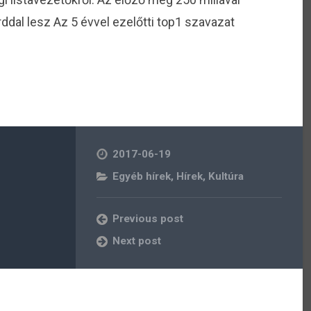
árddal lesz Az 5 évvel ezelőtti top1 szavazat
2017-06-19
Egyéb hírek
,
Hírek
,
Kultúra
Previous post
Next post