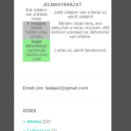
JELMAGYARÁZAT:
Bal oldalon
Jobb oldalon van a leírás az
van a linkek
adott oldalról
helye
A
magyar
Minden olyan tény, ami
linkek
változhat a leírás részben
, dőlt
háttérszíne
betűvel szerepel és dátummal
szürke
van ellátva.
Saját
készítésű
tartalmak
Leírás az adott tartalomról
háttérszíne
zöld
Email cím: balijan2@gmail.com
HÍREK
Atlétika
(20)
Csillagászat
(2)