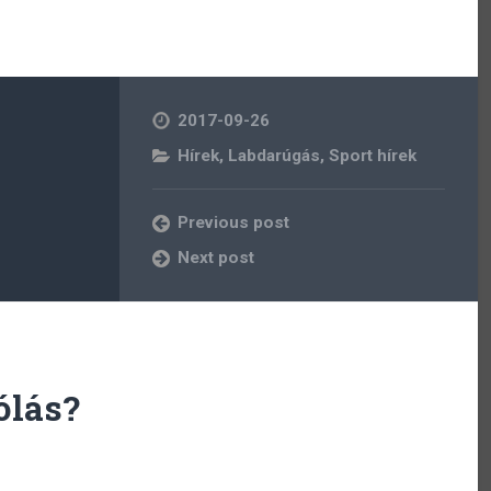
2017-09-26
Hírek
,
Labdarúgás
,
Sport hírek
Previous post
Next post
ólás?