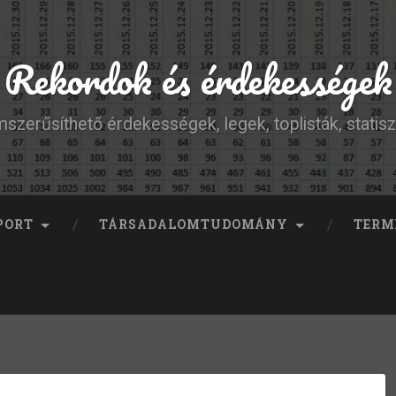
Rekordok és érdekességek
szerűsíthető érdekességek, legek, toplisták, statisz
PORT
TÁRSADALOMTUDOMÁNY
TERM