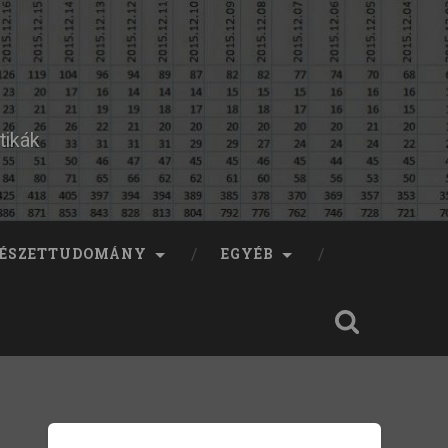
tikák
ÉSZETTUDOMÁNY
EGYÉB