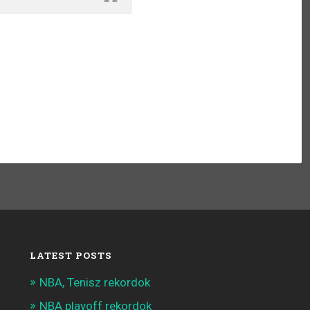
LATEST POSTS
NBA, Tenisz rekordok
NBA playoff rekordok