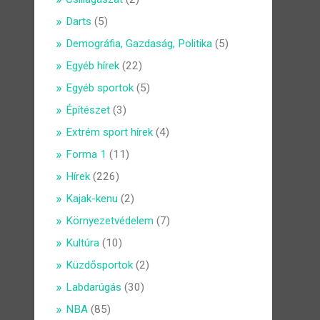
Darts
(5)
Demográfia, Gazdaság, Politika
(5)
Egyéb hírek
(22)
Egyéb sportok
(5)
Építészet
(3)
Extrém sport hírek
(4)
Forma 1
(11)
Hírek
(226)
Kajak-kenu
(2)
Környezetvédelem
(7)
Kultúra
(10)
Küzdősportok
(2)
Labdarúgás
(30)
NBA
(85)