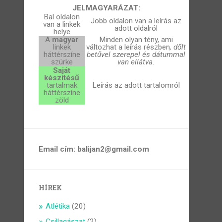
JELMAGYARÁZAT:
Bal oldalon
Jobb oldalon van a leírás az
van a linkek
adott oldalról
helye
A
magyar
Minden olyan tény, ami
linkek
változhat a leírás részben
, dőlt
háttérszíne
betűvel szerepel és dátummal
szürke
van ellátva.
Saját
készítésű
tartalmak
Leírás az adott tartalomról
háttérszíne
zöld
Email cím: balijan2@gmail.com
HÍREK
Atlétika
(20)
Csillagászat
(2)