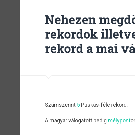
Nehezen megdö
rekordok illetv
rekord a mai vá
Számszerint
5
Puskás-féle rekord.
A magyar válogatott pedig
mélypont
on