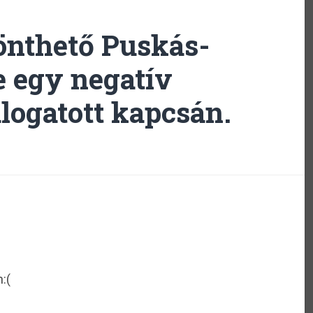
nthető Puskás-
e egy negatív
logatott kapcsán.
:(