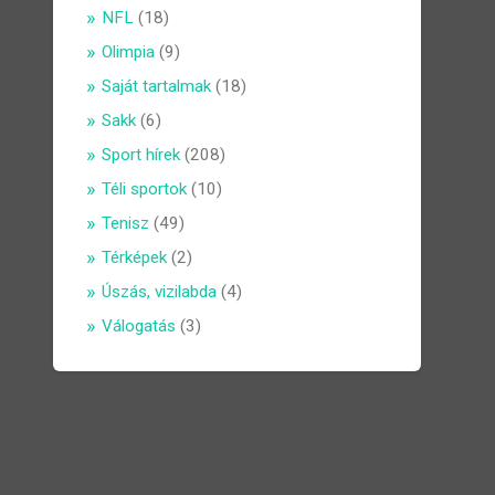
NFL
(18)
Olimpia
(9)
Saját tartalmak
(18)
Sakk
(6)
Sport hírek
(208)
Téli sportok
(10)
Tenisz
(49)
Térképek
(2)
Úszás, vizilabda
(4)
Válogatás
(3)