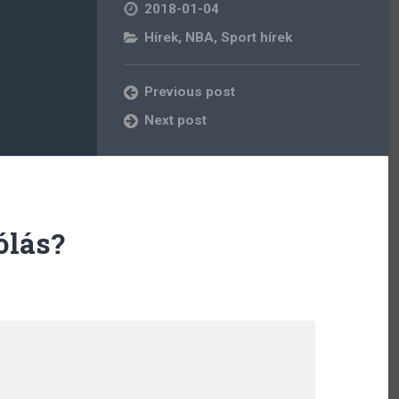
2018-01-04
Hírek
,
NBA
,
Sport hírek
Previous post
Next post
ólás?