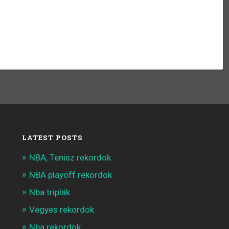
LATEST POSTS
NBA, Tenisz rekordok
NBA playoff rekordok
Nba triplák
Vegyes rekordok
Nba rekordok