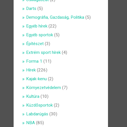
Darts
(5)
Demográfia, Gazdaság, Politika
(5)
Egyéb hírek
(22)
Egyéb sportok
(5)
Építészet
(3)
Extrém sport hírek
(4)
Forma 1
(11)
Hírek
(226)
Kajak-kenu
(2)
Környezetvédelem
(7)
Kultúra
(10)
Küzdősportok
(2)
Labdarúgás
(30)
NBA
(85)