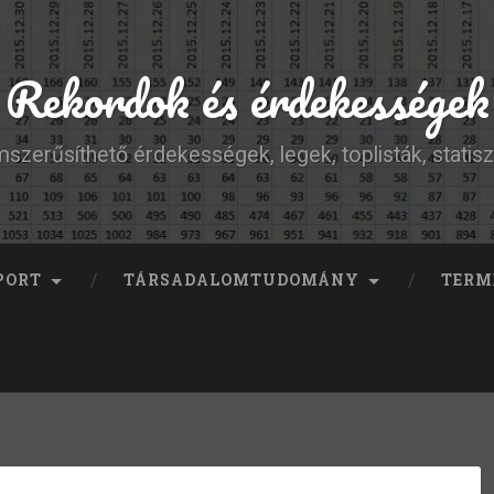
Rekordok és érdekességek
szerűsíthető érdekességek, legek, toplisták, statisz
PORT
TÁRSADALOMTUDOMÁNY
TERM