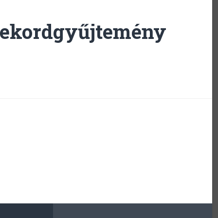
rekordgyűjtemény