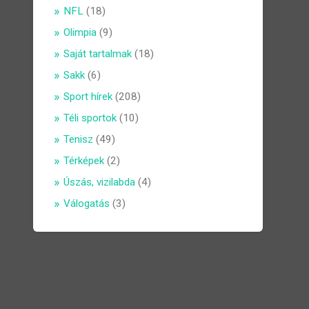
NFL
(18)
Olimpia
(9)
Saját tartalmak
(18)
Sakk
(6)
Sport hírek
(208)
Téli sportok
(10)
Tenisz
(49)
Térképek
(2)
Úszás, vizilabda
(4)
Válogatás
(3)