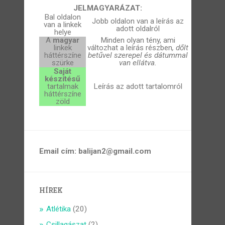
JELMAGYARÁZAT:
Bal oldalon
Jobb oldalon van a leírás az
van a linkek
adott oldalról
helye
A
magyar
Minden olyan tény, ami
linkek
változhat a leírás részben
, dőlt
háttérszíne
betűvel szerepel és dátummal
szürke
van ellátva.
Saját
készítésű
tartalmak
Leírás az adott tartalomról
háttérszíne
zöld
Email cím: balijan2@gmail.com
HÍREK
Atlétika
(20)
Csillagászat
(2)