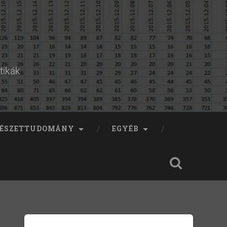
tikák
ÉSZETTUDOMÁNY
EGYÉB