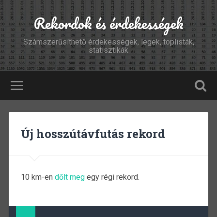
Rekordok és érdekességek
Számszerűsíthető érdekességek, legek, toplisták,
statisztikák
Új hosszútávfutás rekord
10 km-en
dőlt meg
egy régi rekord.