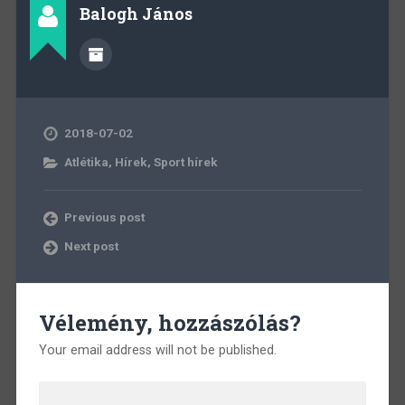
Balogh János
2018-07-02
Atlétika
,
Hírek
,
Sport hírek
Previous post
Next post
Vélemény, hozzászólás?
Your email address will not be published.