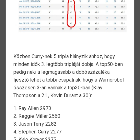
Közben Curry-nek 5 tripla hiányzik ahhoz, hogy
minden idők 3. legtöbb tripláját dobja. A top50-ben
pedig neki a legmagasabb a dobószázaléka.
Ijesztő lehet a többi csapatnak, hogy a Warriorsból
összesen 3-an vannak a top30-ban (Klay
Thompson a 21., Kevin Durant a 30.):
1. Ray Allen 2973
2. Reggie Miller 2560
3. Jason Terry 2282
4. Stephen Curry 2277
5. Kyle Korver 2275