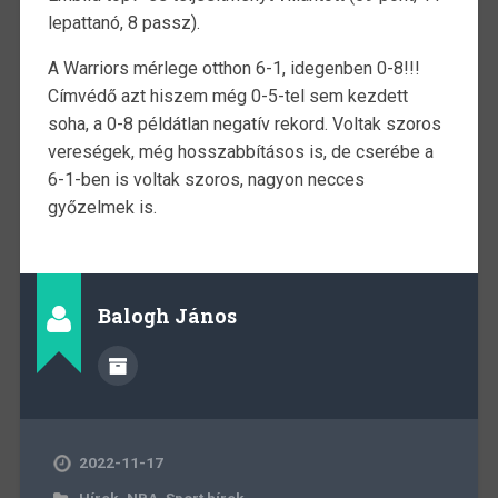
lepattanó, 8 passz).
A Warriors mérlege otthon 6-1, idegenben 0-8!!!
Címvédő azt hiszem még 0-5-tel sem kezdett
soha, a 0-8 példátlan negatív rekord. Voltak szoros
vereségek, még hosszabbításos is, de cserébe a
6-1-ben is voltak szoros, nagyon necces
győzelmek is.
Balogh János
2022-11-17
Hírek
,
NBA
,
Sport hírek