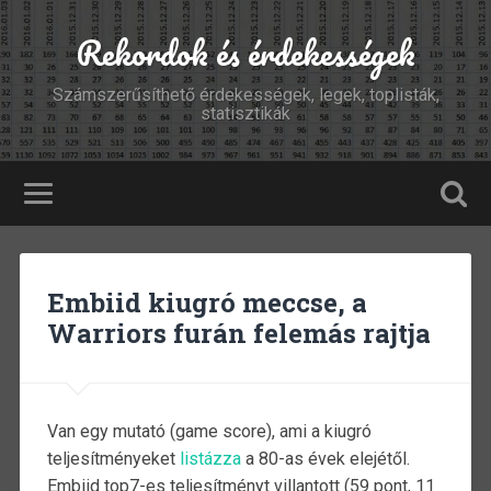
Rekordok és érdekességek
Számszerűsíthető érdekességek, legek, toplisták,
statisztikák
Embiid kiugró meccse, a
Warriors furán felemás rajtja
Van egy mutató (game score), ami a kiugró
teljesítményeket
listázza
a 80-as évek elejétől.
Embiid top7-es teljesítményt villantott (59 pont, 11