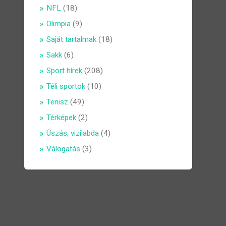
NFL
(18)
Olimpia
(9)
Saját tartalmak
(18)
Sakk
(6)
Sport hírek
(208)
Téli sportok
(10)
Tenisz
(49)
Térképek
(2)
Úszás, vizilabda
(4)
Válogatás
(3)