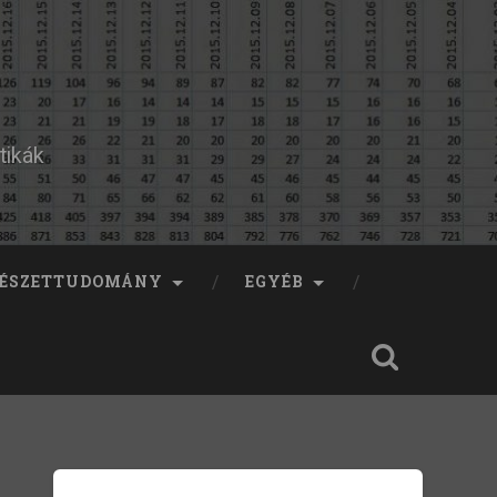
tikák
ÉSZETTUDOMÁNY
EGYÉB