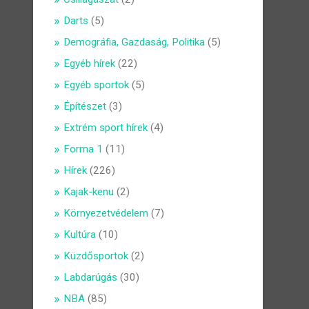
Darts
(5)
Demográfia, Gazdaság, Politika
(5)
Egyéb hírek
(22)
Egyéb sportok
(5)
Építészet
(3)
Extrém sport hírek
(4)
Forma 1
(11)
Hírek
(226)
Kajak-kenu
(2)
Környezetvédelem
(7)
Kultúra
(10)
Küzdősportok
(2)
Labdarúgás
(30)
NBA
(85)