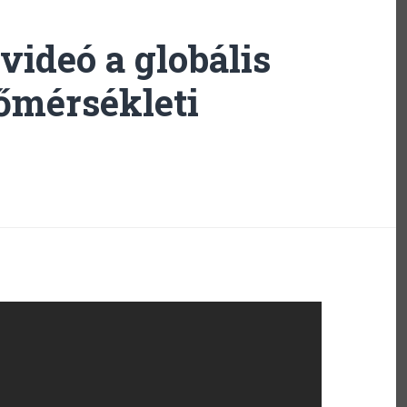
videó a globális
őmérsékleti