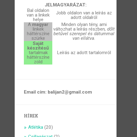
JELMAGYARÁZAT:
Bal oldalon
Jobb oldalon van a leírás az
van a linkek
adott oldalról
helye
A
magyar
Minden olyan tény, ami
linkek
változhat a leírás részben
, dőlt
háttérszíne
betűvel szerepel és dátummal
szürke
van ellátva.
Saját
készítésű
tartalmak
Leírás az adott tartalomról
háttérszíne
zöld
Email cím: balijan2@gmail.com
HÍREK
Atlétika
(20)
Csillagászat
(2)