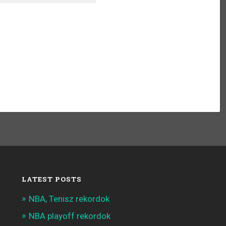
LATEST POSTS
NBA, Tenisz rekordok
NBA playoff rekordok