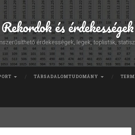
Rekordok és érdekességek
szerűsíthető érdekességek, legek, toplisták, statisz
PORT
TÁRSADALOMTUDOMÁNY
TERM