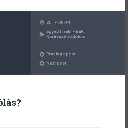
2017-08-14
Egyéb hírek
,
Hírek
,
Környezetvédelem
Previous post
Next post
ólás?