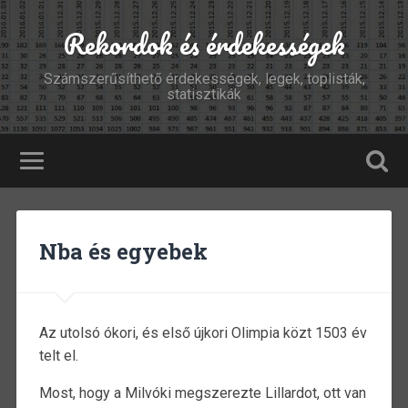
Rekordok és érdekességek
Számszerűsíthető érdekességek, legek, toplisták,
statisztikák
Nba és egyebek
Az utolsó ókori, és első újkori Olimpia közt 1503 év
telt el.
Most, hogy a Milvóki megszerezte Lillardot, ott van