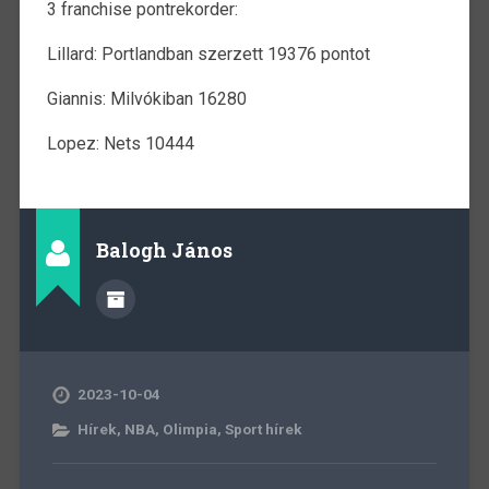
3 franchise pontrekorder:
Lillard: Portlandban szerzett 19376 pontot
Giannis: Milvókiban 16280
Lopez: Nets 10444
Balogh János
2023-10-04
Hírek
,
NBA
,
Olimpia
,
Sport hírek