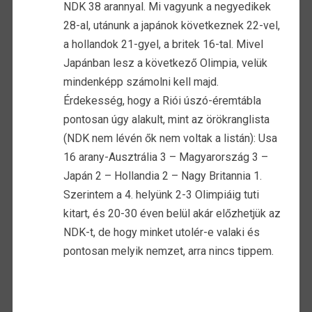
NDK 38 arannyal. Mi vagyunk a negyedikek
28-al, utánunk a japánok következnek 22-vel,
a hollandok 21-gyel, a britek 16-tal. Mivel
Japánban lesz a következő Olimpia, velük
mindenképp számolni kell majd.
Érdekesség, hogy a Riói úszó-éremtábla
pontosan úgy alakult, mint az örökranglista
(NDK nem lévén ők nem voltak a listán): Usa
16 arany-Ausztrália 3 – Magyarország 3 –
Japán 2 – Hollandia 2 – Nagy Britannia 1.
Szerintem a 4. helyünk 2-3 Olimpiáig tuti
kitart, és 20-30 éven belül akár előzhetjük az
NDK-t, de hogy minket utolér-e valaki és
pontosan melyik nemzet, arra nincs tippem.