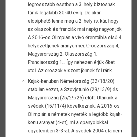
legrosszabb esetben a 3. hely biztosnak
tűnik legalább 30-40 évig. De akár
elcsíphető lenne még a 2. hely is, kár, hogy
az olaszok és franciák mai napig nagyon jók.
A 2016-os Olimpián a vívó éremtábla első 4
helyezettjének aranyérmei: Oroszország 4,
Magyarország 2, Olaszország 1,
Franciaország 1… Így nehezen érjük őket
utol. Az oroszok viszont jönnek fel ránk.
Kajak-kenuban Németország (32/18/20)
stabilan vezet, a Szovjetunió (29/13/9) és
Magyarország (25/29/26) előtt. Utánunk a
svédek (15/11/4) következnek. A 2016-os
Olimpián a németek nyerték a legtöbb kajak-
kenu aranyat (4-et), mi a spanyolokkal
egyetemben 3-3-at. A svédek 2004 óta nem