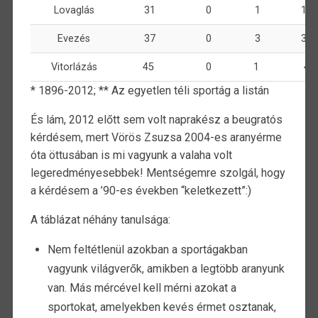
Lovaglás
31
0
1
13
Evezés
37
0
3
35
Vitorlázás
45
0
1
4
* 1896-2012; ** Az egyetlen téli sportág a listán
És lám, 2012 előtt sem volt naprakész a beugratós
kérdésem, mert Vörös Zsuzsa 2004-es aranyérme
óta öttusában is mi vagyunk a valaha volt
legeredményesebbek! Mentségemre szolgál, hogy
a kérdésem a ’90-es években “keletkezett”:)
A táblázat néhány tanulsága:
Nem feltétlenül azokban a sportágakban
vagyunk világverők, amikben a legtöbb aranyunk
van. Más mércével kell mérni azokat a
sportokat, amelyekben kevés érmet osztanak,