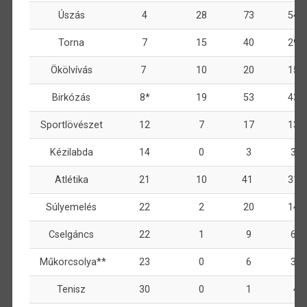
Úszás
4
28
73
542
Torna
7
15
40
292
Ökölvívás
7
10
20
153
Birkózás
8*
19
53
434
Sportlövészet
12
7
17
131
Kézilabda
14
0
3
37
Atlétika
21
10
41
315
Súlyemelés
22
2
20
143
Cselgáncs
22
1
9
64
Műkorcsolya**
23
0
6
39
Tenisz
30
0
1
4