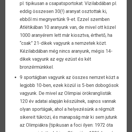
pl. tipikusan a csapatsportokat. Vízilabdában pl.
eddig összesen 30(!) aranyat osztottak ki,
ebből mi megnyertünk 9-et. Ezzel szemben
Atlétikában 10 aranyunk van, de mivel ott közel
1000 aranyérem lett már kiosztva, érthető, ha
“csak” 21-dikek vagyunk a nemzetek közt.
Kézilabdában még nincs aranyunk, mégis 14-
dikek vagyunk az egy ezüst és két
bronzérmünkkel.
9 sportágban vagyunk az összes nemzet közt a
legjobb 10-ben, ezek közül is 5-ben dobogósok
vagyunk. De mivel az Olimpiai örökranglisták
120 év adatai alapján készülnek, sajnos vannak
olyan sportágak, ahol a helyezésünk a régmúlt
sikereit tükrözi, és manapság már ki sem jutunk
az Olimpiákra (tipikusan a foci ilyen: 1972 óta