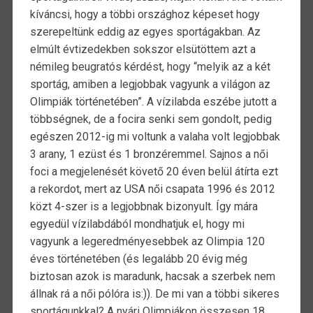
kíváncsi, hogy a többi országhoz képeset hogy
szerepeltünk eddig az egyes sportágakban. Az
elmúlt évtizedekben sokszor elsütöttem azt a
némileg beugratós kérdést, hogy “melyik az a két
sportág, amiben a legjobbak vagyunk a világon az
Olimpiák történetében”. A vízilabda eszébe jutott a
többségnek, de a focira senki sem gondolt, pedig
egészen 2012-ig mi voltunk a valaha volt legjobbak
3 arany, 1 ezüst és 1 bronzéremmel. Sajnos a női
foci a megjelenését követő 20 éven belül átírta ezt
a rekordot, mert az USA női csapata 1996 és 2012
közt 4-szer is a legjobbnak bizonyult. Így mára
egyedül vízilabdából mondhatjuk el, hogy mi
vagyunk a legeredményesebbek az Olimpia 120
éves történetében (és legalább 20 évig még
biztosan azok is maradunk, hacsak a szerbek nem
állnak rá a női pólóra is:)). De mi van a többi sikeres
sportágunkkal? A nyári Olimpiákon összesen 18