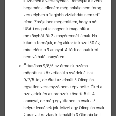
küzdenek a versenyeken. Reméljük a szerb
hegemónia ellenére még sokáig nem forog
veszélyben a “legjobb vízilabdás nemzet”
címe. Zárójelben megemlítem, hogy a női
USA-i csapat is nagyon kimagaslik a
mezőnyből, ők 2 aranyéremnél járnak. Ha
kitart a formájuk, még akkor is közel 30 év,
mire elérik a 9 aranyat. A férfi csapatuktól
nem várható aranyérem.
Öttusában 9/8/5 az érmeink száma,
mögöttünk közvetlenül a svédek állnak
9/7/5-tel, de őket az elmúlt 3 Olimpián
egyetlen versenyző sem képviselte. Őket a
szovjetek és az oroszok követik 5 ill. 4
arannyal, de még együttesen is csak a 3.
helyre lennének jók. Mivel egy Olimpián csak
2 aranyat osztanak, legalább 3 Olimpia kell