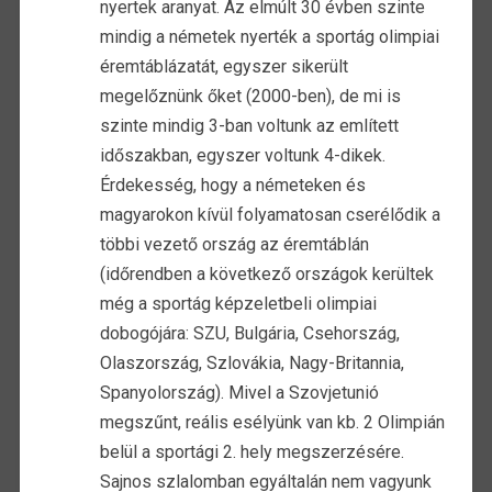
nyertek aranyat. Az elmúlt 30 évben szinte
mindig a németek nyerték a sportág olimpiai
éremtáblázatát, egyszer sikerült
megelőznünk őket (2000-ben), de mi is
szinte mindig 3-ban voltunk az említett
időszakban, egyszer voltunk 4-dikek.
Érdekesség, hogy a németeken és
magyarokon kívül folyamatosan cserélődik a
többi vezető ország az éremtáblán
(időrendben a következő országok kerültek
még a sportág képzeletbeli olimpiai
dobogójára: SZU, Bulgária, Csehország,
Olaszország, Szlovákia, Nagy-Britannia,
Spanyolország). Mivel a Szovjetunió
megszűnt, reális esélyünk van kb. 2 Olimpián
belül a sportági 2. hely megszerzésére.
Sajnos szlalomban egyáltalán nem vagyunk