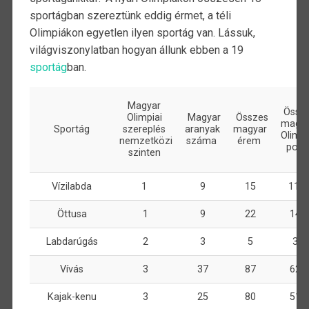
sportágban szereztünk eddig érmet, a téli
Olimpiákon egyetlen ilyen sportág van. Lássuk,
világviszonylatban hogyan állunk ebben a 19
sportág
ban.
Magyar
Össz
Olimpiai
Magyar
Összes
magy
Sportág
szereplés
aranyak
magyar
Olimpi
nemzetközi
száma
érem
pont
szinten
Vízilabda
1
9
15
114
Öttusa
1
9
22
140
Labdarúgás
2
3
5
32
Vívás
3
37
87
621
Kajak-kenu
3
25
80
512