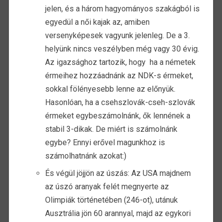
jelen, és a három hagyományos szakágból is
egyedül a női kajak az, amiben
versenyképesek vagyunk jelenleg. De a 3.
helyünk nincs veszélyben még vagy 30 évig.
Az igazsághoz tartozik, hogy ha a németek
érmeihez hozzáadnánk az NDK-s érmeket,
sokkal fölényesebb lenne az előnyük.
Hasonlóan, ha a csehszlovák-cseh-szlovák
érmeket egybeszámolnánk, ők lennének a
stabil 3-dikak. De miért is számolnánk
egybe? Ennyi erővel magunkhoz is
számolhatnánk azokat:)
És végül jöjjön az úszás: Az USA majdnem
az úszó aranyak felét megnyerte az
Olimpiák történetében (246-ot), utánuk
Ausztrália jön 60 arannyal, majd az egykori