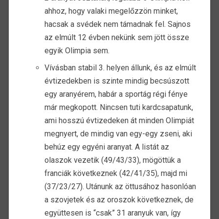
ahhoz, hogy valaki megelőzzön minket,
hacsak a svédek nem támadnak fel. Sajnos
az elmúlt 12 évben nekünk sem jött össze
egyik Olimpia sem.
Vívásban stabil 3. helyen állunk, és az elmúlt
évtizedekben is szinte mindig becsúszott
egy aranyérem, habár a sportág régi fénye
már megkopott. Nincsen tuti kardcsapatunk,
ami hosszú évtizedeken át minden Olimpiát
megnyert, de mindig van egy-egy zseni, aki
behúz egy egyéni aranyat. A listát az
olaszok vezetik (49/43/33), mögöttük a
franciák következnek (42/41/35), majd mi
(37/23/27). Utánunk az öttusához hasonlóan
a szovjetek és az oroszok következnek, de
együttesen is “csak” 31 aranyuk van, így