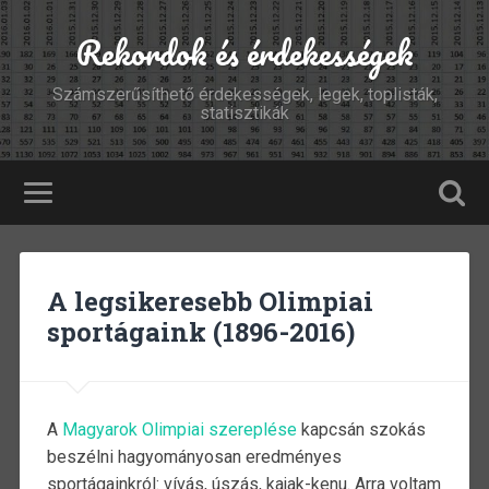
Rekordok és érdekességek
Számszerűsíthető érdekességek, legek, toplisták,
statisztikák
A legsikeresebb Olimpiai
sportágaink (1896-2016)
A
Magyarok Olimpiai szereplése
kapcsán szokás
beszélni hagyományosan eredményes
sportágainkról: vívás, úszás, kajak-kenu. Arra voltam