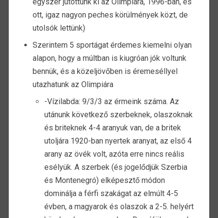
egyszer jutottunk ki az Olimpiára, 1996-ban, és
ott, igaz nagyon peches körülmények közt, de
utolsók lettünk)
Szerintem 5 sportágat érdemes kiemelni olyan
alapon, hogy a múltban is kiugróan jók voltunk
bennük, és a közeljövőben is éremeséllyel
utazhatunk az Olimpiára
-Vízilabda: 9/3/3 az érmeink száma. Az
utánunk következő szerbeknek, olaszoknak
és briteknek 4-4 aranyuk van, de a britek
utoljára 1920-ban nyertek aranyat, az első 4
arany az övék volt, azóta erre nincs reális
esélyük. A szerbek (és jogelődjük Szerbia
és Montenegró) elképesztő módon
dominálja a férfi szakágat az elmúlt 4-5
évben, a magyarok és olaszok a 2-5. helyért